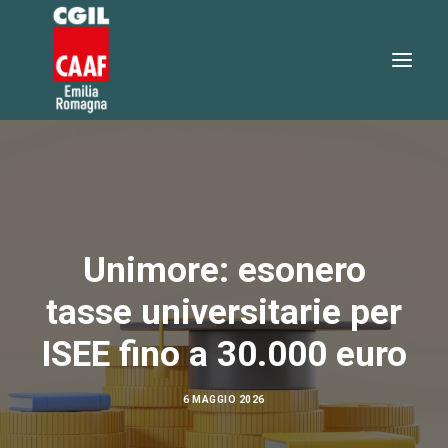
730 2026
SERVIZI
SERVIZI ONLINE
Unimore: esonero
TEO RISPONDE
tasse universitarie per
DOVE SIAMO
ISEE fino a 30.000 euro
NOTIZIE
LAVORA CON NOI
6 MAGGIO 2026
RICERCA