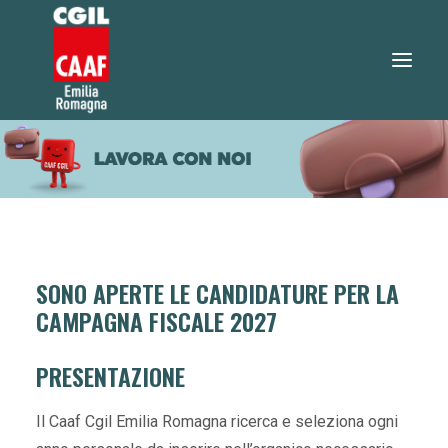
730 2026
SERVIZI
SERVIZI ONLINE
TEO RISPONDE
SONO APERTE LE CANDIDATURE PER LA
DOVE SIAMO
CAMPAGNA FISCALE 2027
NOTIZIE
PRESENTAZIONE
LAVORA CON NOI
Il Caaf Cgil Emilia Romagna ricerca e seleziona ogni
RICERCA