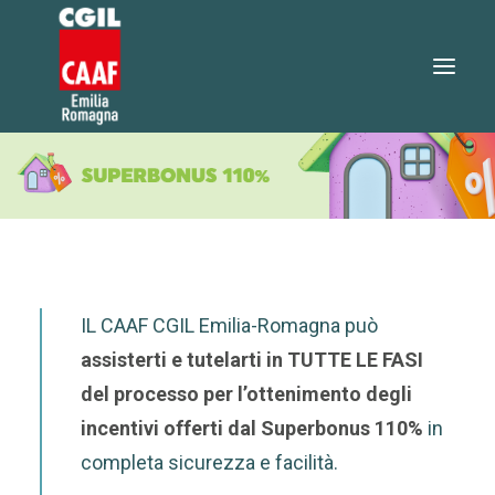
730 2026
SERVIZI
SERVIZI ONLINE
TEO RISPONDE
IL CAAF CGIL Emilia-Romagna può
DOVE SIAMO
assisterti e tutelarti in TUTTE LE FASI
NOTIZIE
del processo per l’ottenimento degli
LAVORA CON NOI
incentivi offerti dal Superbonus 110%
in
completa sicurezza e facilità.
RICERCA