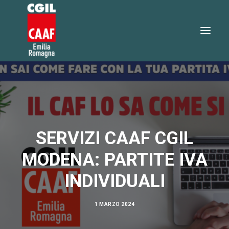
730 2026
SERVIZI
SERVIZI ONLINE
SERVIZI CAAF CGIL
TEO RISPONDE
MODENA: PARTITE IVA
DOVE SIAMO
INDIVIDUALI
NOTIZIE
LAVORA CON NOI
1 MARZO 2024
RICERCA