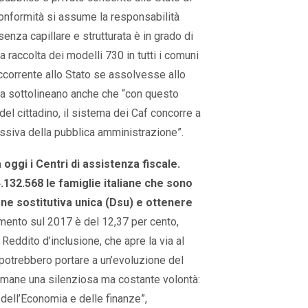
conformità si assume la responsabilità
senza capillare e strutturata è in grado di
a raccolta dei modelli 730 in tutti i comuni
occorrente allo Stato se assolvesse allo
ta sottolineano anche che “con questo
a del cittadino, il sistema dei Caf concorre a
siva della pubblica amministrazione”.
ggi i Centri di assistenza fiscale.
4.132.568 le famiglie italiane che sono
one sostitutiva unica (Dsu) e ottenere
remento sul 2017 è del 12,37 per cento,
 Reddito d’inclusione, che apre la via al
i potrebbero portare a un’evoluzione del
rimane una silenziosa ma costante volontà:
o dell’Economia e delle finanze”,