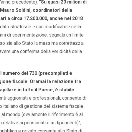
ll’anno precedente).
“Su quasi 20 milioni di
Mauro Soldini, coordinatori della
pari a circa 17.200.000, anche nel 2018
 dato strutturale e non modificabile nella
nni di sperimentazione, segnala un limite
esso sia allo Stato la massima correttezza,
avere una conferma della veridicità della
el numero dei 730 (precompilati e
gione fiscale. Oramai la relazione tra
pillare in tutto il Paese, è stabile
.
enti aggiornati e professionali, consente di
italiano di gestione del sistema fiscale
ri al mondo (ovviamente il riferimento è al
 relative ai pensionati e ai dipendenti)”,
pubblico e privato consente allo Stato di