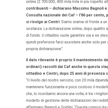
online (2.700.000, 400 mila mila in più rispetto a
contribuenti – dichiarano Massimo Bagnoli e 
Consulta nazionale dei Caf – l’86 per cento, 
si rivolge ai Centri
. Siamo oramai di fronte a un
sostanza. La dichiarazione online, dopo quattro a
di fondo: il cittadino vuole garantire sia a se st
quindi preferisce farsi assistere anche solo per 
propria dichiarazione”.
Il dato rilevante è proprio il mantenimento d
ordinari) raccolti dai Caf anche in questa sta
cittadino e Centri, dopo 25 anni di presenza ca
“Il livello del nostro servizio, con 20 mila dipend
mantenere funzionante e poco costoso il modello 
che, lo ricordiamo ancora una volta, è tra i miglio
modello di gestione delle dichiarazioni dei redditi
affermano Bagnoli e Soldini: “Questa osmosi tra 