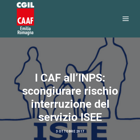
730 2026
SERVIZI
I CAF all’INPS:
SERVIZI ONLINE
TEO RISPONDE
scongiurare rischio
DOVE SIAMO
interruzione del
NOTIZIE
servizio ISEE
LAVORA CON NOI
3 OTTOBRE 2017
RICERCA