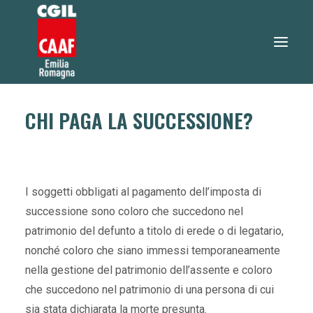
CHI PAGA LA SUCCESSIONE?
730 2026
SERVIZI
SERVIZI ONLINE
I soggetti obbligati al pagamento dell’imposta di
TEO RISPONDE
successione sono coloro che succedono nel
DOVE SIAMO
patrimonio del defunto a titolo di erede o di legatario,
NOTIZIE
nonché coloro che siano immessi temporaneamente
LAVORA CON NOI
nella gestione del patrimonio dell’assente e coloro
che succedono nel patrimonio di una persona di cui
sia stata dichiarata la morte presunta.
RICERCA