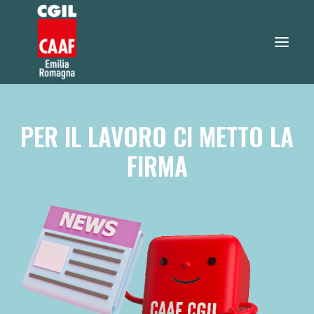
730 2026
PER IL LAVORO CI METTO LA
SERVIZI
FIRMA
SERVIZI ONLINE
TEO RISPONDE
DOVE SIAMO
NOTIZIE
LAVORA CON NOI
RICERCA