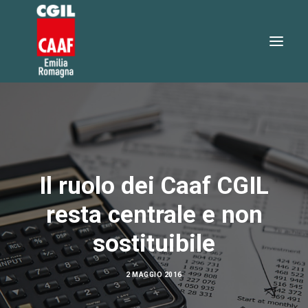
730 2026
SERVIZI
SERVIZI ONLINE
Il ruolo dei Caaf CGIL
TEO RISPONDE
resta centrale e non
DOVE SIAMO
sostituibile
NOTIZIE
LAVORA CON NOI
2 MAGGIO 2016
RICERCA