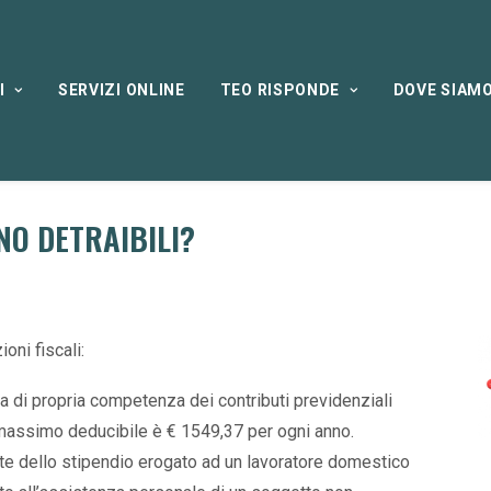
I
SERVIZI ONLINE
TEO RISPONDE
DOVE SIAM
NO DETRAIBILI?
oni fiscali:
ta di propria competenza dei contributi previdenziali
 massimo deducibile è € 1549,37 per ogni anno.
arte dello stipendio erogato ad un lavoratore domestico