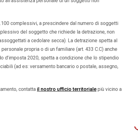
to all’assistenza personale di un soggetto non
€ 2.100 complessivi, a prescindere dal numero di soggetti
mplessivo del soggetto che richiede la detrazione, non
 assoggettati a cedolare secca). La detrazione spetta al
ersonale propria o di un familiare (art. 433 C.C) anche
odo d’imposta 2020, spetta a condizione che lo stipendio
ciabili (ad es: versamento bancario o postale, assegno,
tamento, contatta
il nostro ufficio territoriale
più vicino a