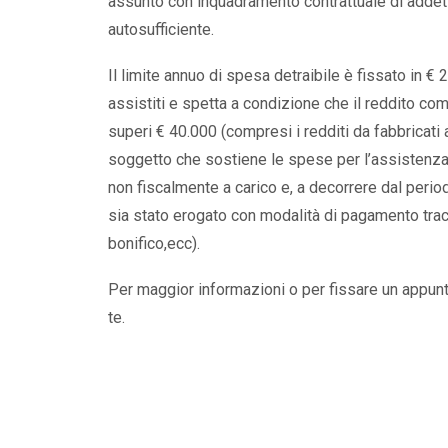
assunto con inquadramento contrattuale di addet
autosufficiente.
Il limite annuo di spesa detraibile è fissato in 
assistiti e spetta a condizione che il reddito co
superi € 40.000 (compresi i redditi da fabbricati
soggetto che sostiene le spese per l’assistenza p
non fiscalmente a carico e, a decorrere dal peri
sia stato erogato con modalità di pagamento trac
bonifico,ecc).
Per maggior informazioni o per fissare un appun
te.